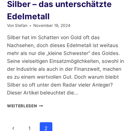
Silber – das unterschätzte
Edelmetall
Von
Stefan
November 19, 2024
Silber hat im Schatten von Gold oft das
Nachsehen, doch dieses Edelmetall ist weitaus
mehr als nur die „kleine Schwester“ des Goldes.
Seine vielseitigen Einsatzmöglichkeiten, sowohl in
der Industrie als auch in der Finanzwelt, machen
es zu einem wertvollen Gut. Doch warum bleibt
Silber so oft unter dem Radar vieler Anleger?
Dieser Artikel beleuchtet die…
SILBER
WEITERLESEN
–
DAS
UNTERSCHÄTZTE
Seitennavigation
Vorherige
1
2
EDELMETALL