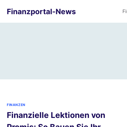
Zum
Finanzportal-News
Inhalt
F
springen
FINANZEN
Finanzielle Lektionen von
Promis: So Bauen Sie Ihr