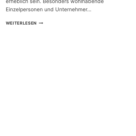
erheblich sein. Besonders wohlhabende
Einzelpersonen und Unternehmer…
AUSWANDERN
WEITERLESEN
NUR
FÜR
DIE
STEUERN:
EINE
UMFASSENDE
BETRACHTUNG