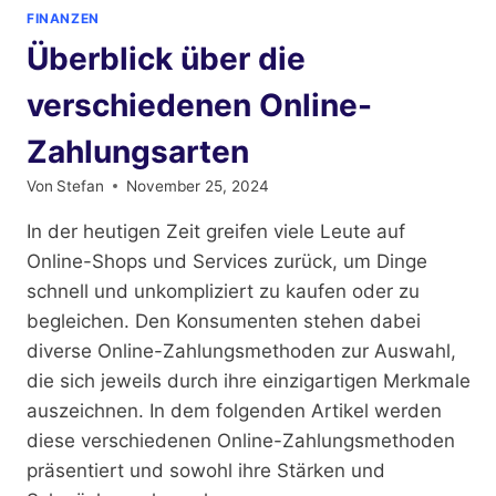
PROMIS:
FINANZEN
SO
Überblick über die
BAUEN
SIE
verschiedenen Online-
IHR
VERMÖGEN
Zahlungsarten
ERFOLGREICH
AUF
Von
Stefan
November 25, 2024
In der heutigen Zeit greifen viele Leute auf
Online-Shops und Services zurück, um Dinge
schnell und unkompliziert zu kaufen oder zu
begleichen. Den Konsumenten stehen dabei
diverse Online-Zahlungsmethoden zur Auswahl,
die sich jeweils durch ihre einzigartigen Merkmale
auszeichnen. In dem folgenden Artikel werden
diese verschiedenen Online-Zahlungsmethoden
präsentiert und sowohl ihre Stärken und