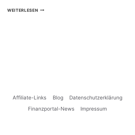
MOBILE
WEITERLESEN
CONTENT
PAGE
SAMSUNG
LÖSCHEN
GEHT
NICHT
–
TIPPS
&
HILFE
Affiliate-Links
Blog
Datenschutzerklärung
Finanzportal-News
Impressum