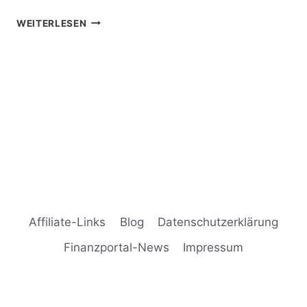
MOBILE
WEITERLESEN
CONTENT
PAGE
SAMSUNG
LÖSCHEN
GEHT
NICHT
–
TIPPS
&
HILFE
Affiliate-Links
Blog
Datenschutzerklärung
Finanzportal-News
Impressum